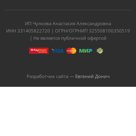
ИП Чулкова Анастасия Александровна
ИНН 331405822720 | ОГРН/ОГРНИП 325508100350519
| Не является публичной офертой
Разработчик сайта —
Евгений Донич