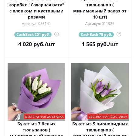
коробке "Сахарная вата"
тюльпанов (
с хлопком и кустовыми
минимальный заказ от
розами
10 шт)
Артикул: 023141
Артикул: 011927
CashBack 201 руб.
?
CashBack 78 руб.
?
4 020
руб.
/шт
1 565
руб.
/шт
БЕСПЛАТНАЯ ДОСТАВКА
БЕСПЛАТНАЯ ДОСТАВКА
Букет из 7 белых
Букет из 5 пионовидных
тюльпанов (
тюльпанов (
минимальный заказ от
минимальный заказ от