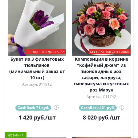
БЕСПЛАТНАЯ ДОСТАВКА
БЕСПЛАТНАЯ ДОСТАВКА
Букет из 3 фиолетовых
Композиция в корзине
тюльпанов
"Кофейный джем" из
(минимальный заказ от
пионовидных роз,
10 шт)
сафари, лагуруса,
гиперикума и кустовых
Артикул: 011912
роз Марун
Артикул: 011742
CashBack 71 руб.
?
CashBack 401 руб.
?
1 420
руб.
/шт
8 020
руб.
/шт
НОВИНКА