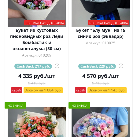
БЕСПЛАТНАЯ ДОСТАВКА
БЕСПЛАТНАЯ ДОСТАВКА
Букет из кустовых
Букет "Блу мун" из 15
пионовидных роз Леди
синих роз (Эквадор)
Бомбастик и
Артикул: 010025
оксипеталума (50 см)
Артикул: 010209
CashBack 217 руб.
?
CashBack 229 руб.
?
4 335
руб.
/шт
4 570
руб.
/шт
5 419 руб.
5 713 руб.
-25%
Экономия 1 084 руб.
-25%
Экономия 1 143 руб.
НОВИНКА
НОВИНКА