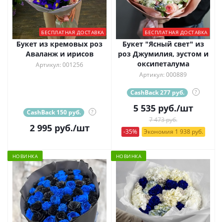
БЕСПЛАТНАЯ ДОСТАВКА
БЕСПЛАТНАЯ ДОСТАВКА
Букет из кремовых роз
Букет "Ясный свет" из
Аваланж и ирисов
роз Джумилия, эустом и
оксипеталума
Артикул: 001256
Артикул: 000889
CashBack 277 руб.
?
5 535
руб.
/шт
CashBack 150 руб.
?
7 473 руб.
2 995
руб.
/шт
-35%
Экономия 1 938 руб.
НОВИНКА
НОВИНКА