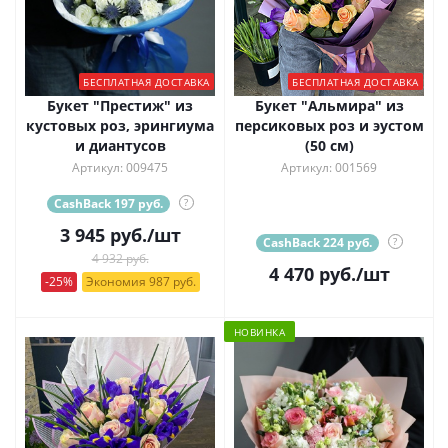
БЕСПЛАТНАЯ ДОСТАВКА
БЕСПЛАТНАЯ ДОСТАВКА
Букет "Престиж" из
Букет "Альмира" из
кустовых роз, эрингиума
персиковых роз и эустом
и диантусов
(50 см)
Артикул: 009475
Артикул: 001569
CashBack 197 руб.
?
3 945
руб.
/шт
CashBack 224 руб.
?
4 932 руб.
4 470
руб.
/шт
-25%
Экономия 987 руб.
НОВИНКА