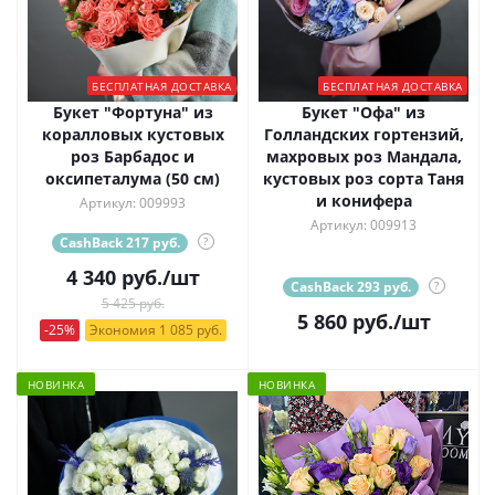
БЕСПЛАТНАЯ ДОСТАВКА
БЕСПЛАТНАЯ ДОСТАВКА
Букет "Фортуна" из
Букет "Офа" из
коралловых кустовых
Голландских гортензий,
роз Барбадос и
махровых роз Мандала,
оксипеталума (50 см)
кустовых роз сорта Таня
и конифера
Артикул: 009993
Артикул: 009913
CashBack 217 руб.
?
4 340
руб.
/шт
CashBack 293 руб.
?
5 425 руб.
5 860
руб.
/шт
-25%
Экономия 1 085 руб.
НОВИНКА
НОВИНКА