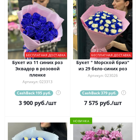
БЕСПЛАТНАЯ ДОСТАВКА
БЕСПЛАТНАЯ ДОСТАВКА
Букет из 11 синих роз
Букет " Морской бриз"
Эквадор в розовой
из 29 бело-синих роз
пленке
Артикул: 023026
Артикул: 023313
CashBack 195 руб.
?
CashBack 379 руб.
?
3 900
руб.
/шт
7 575
руб.
/шт
НОВИНКА