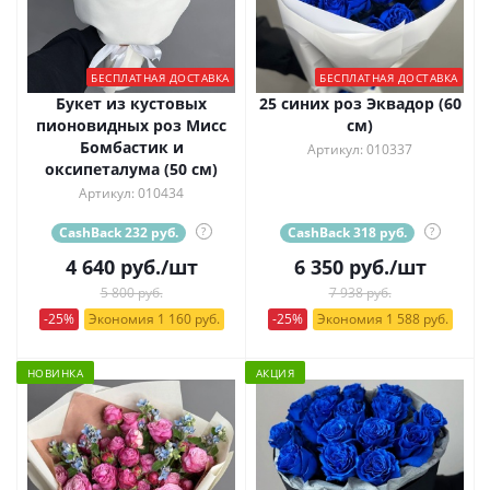
БЕСПЛАТНАЯ ДОСТАВКА
БЕСПЛАТНАЯ ДОСТАВКА
Букет из кустовых
25 синих роз Эквадор (60
пионовидных роз Мисс
см)
Бомбастик и
Артикул: 010337
оксипеталума (50 см)
Артикул: 010434
CashBack 232 руб.
?
CashBack 318 руб.
?
4 640
руб.
/шт
6 350
руб.
/шт
5 800 руб.
7 938 руб.
-25%
Экономия 1 160 руб.
-25%
Экономия 1 588 руб.
НОВИНКА
АКЦИЯ