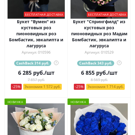
БЕСПЛАТНАЯ ДОСТАВКА
БЕСПЛАТНАЯ ДОСТАВКА
Букет "Вумен" из
Букет "Спрингфилд" из
кустовых роз
кустовых роз
пионовидных роз
пионовидных роз Мадам
Бомбастик, эвкалипта и
Бомбастик, эвкалипта и
лагуруса
лагуруса
Артикул: 010596
Артикул: 010529
CashBack 314 руб.
?
CashBack 343 руб.
?
6 285
руб.
/шт
6 855
руб.
/шт
7 857 руб.
8 569 руб.
-25%
Экономия 1 572 руб.
-25%
Экономия 1 714 руб.
НОВИНКА
НОВИНКА