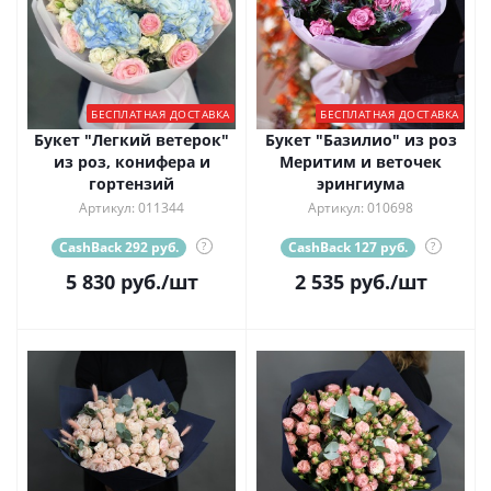
БЕСПЛАТНАЯ ДОСТАВКА
БЕСПЛАТНАЯ ДОСТАВКА
Букет "Легкий ветерок"
Букет "Базилио" из роз
из роз, конифера и
Меритим и веточек
гортензий
эрингиума
Артикул: 011344
Артикул: 010698
CashBack 292 руб.
?
CashBack 127 руб.
?
5 830
руб.
/шт
2 535
руб.
/шт