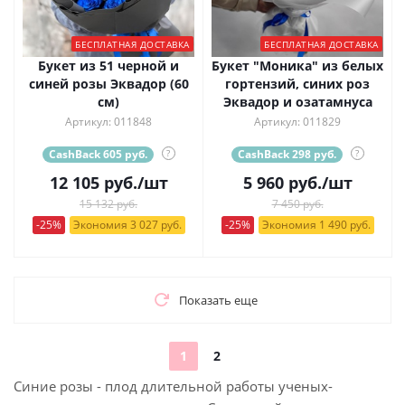
БЕСПЛАТНАЯ ДОСТАВКА
БЕСПЛАТНАЯ ДОСТАВКА
Букет из 51 черной и
Букет "Моника" из белых
синей розы Эквадор (60
гортензий, синих роз
см)
Эквадор и озатамнуса
Артикул: 011848
Артикул: 011829
CashBack 605 руб.
?
CashBack 298 руб.
?
12 105
руб.
/шт
5 960
руб.
/шт
15 132 руб.
7 450 руб.
-25%
Экономия 3 027 руб.
-25%
Экономия 1 490 руб.
Показать еще
1
2
Синие розы - плод длительной работы ученых-