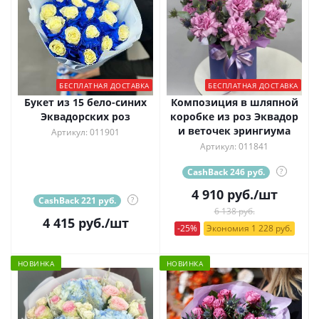
БЕСПЛАТНАЯ ДОСТАВКА
БЕСПЛАТНАЯ ДОСТАВКА
Букет из 15 бело-синих
Композиция в шляпной
Эквадорских роз
коробке из роз Эквадор
и веточек эрингиума
Артикул: 011901
Артикул: 011841
CashBack 246 руб.
?
4 910
руб.
/шт
CashBack 221 руб.
?
6 138 руб.
4 415
руб.
/шт
-25%
Экономия 1 228 руб.
НОВИНКА
НОВИНКА