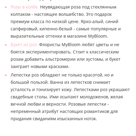
Розы в колбе.
Неувядающая роза под стеклянным
колпаком - настоящее волшебство. Это подарок
премиум класса по низкой цене. Ярко-алый, синий
сапфировый, кипенно-белый - самые популярные и
выразительные оттенки в магазине MyBloom.
Букет из роз.
Флористы MyBloom любят цветы и не
боятся экспериментировать. Стоит к классическим
розам добавить альстромерии или эустомы, и букет
заиграет новыми красками.
Лепестки роз обладают не только красотой, но и
большой пользой. Ванна из лепестков снимает
усталость и тонизирует кожу. Лепестками роз украшают
свадебные столы. Ими осыпают молодоженов, желая
вечной любви и верности. Розовые лепестки -
непременный атрибут настоящих романтиков для
придания свиданиям изысканных ноток.