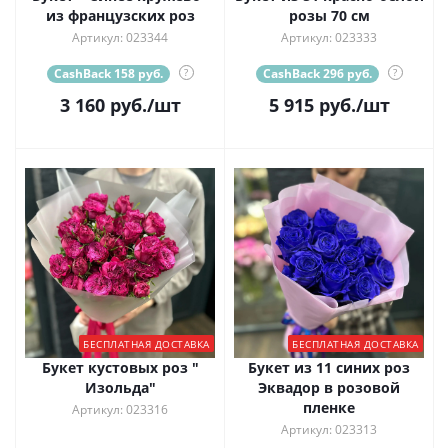
из французских роз
розы 70 см
Артикул: 023344
Артикул: 023333
CashBack 158 руб.
?
CashBack 296 руб.
?
3 160
руб.
/шт
5 915
руб.
/шт
БЕСПЛАТНАЯ ДОСТАВКА
БЕСПЛАТНАЯ ДОСТАВКА
Букет кустовых роз "
Букет из 11 синих роз
Изольда"
Эквадор в розовой
пленке
Артикул: 023316
Артикул: 023313