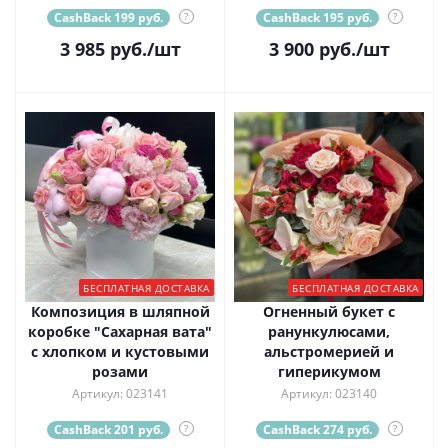
CashBack 199 руб.
?
CashBack 195 руб.
?
3 985
руб.
/шт
3 900
руб.
/шт
БЕСПЛАТНАЯ ДОСТАВКА
БЕСПЛАТНАЯ ДОСТАВКА
Композиция в шляпной
Огненный букет с
коробке "Сахарная вата"
ранункулюсами,
с хлопком и кустовыми
альстромерией и
розами
гиперикумом
Артикул: 023141
Артикул: 023140
CashBack 201 руб.
?
CashBack 274 руб.
?