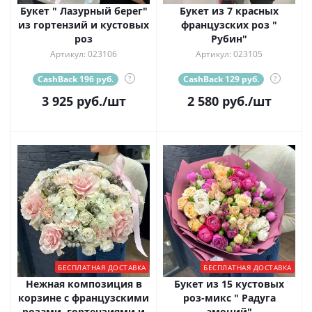
Букет " Лазурный берег"
Букет из 7 красных
из гортензий и кустовых
французских роз "
роз
Рубин"
Артикул: 023106
Артикул: 023105
CashBack 196 руб.
?
CashBack 129 руб.
?
3 925
руб.
/шт
2 580
руб.
/шт
БЕСПЛАТНАЯ ДОСТАВКА
БЕСПЛАТНАЯ ДОСТАВКА
Нежная композиция в
Букет из 15 кустовых
корзине с французскими
роз-микс " Радуга
розами, гортензиями и
эмоций"