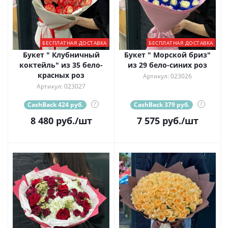
БЕСПЛАТНАЯ ДОСТАВКА
БЕСПЛАТНАЯ ДОСТАВКА
Букет " Клубничный
Букет " Морской бриз"
коктейль" из 35 бело-
из 29 бело-синих роз
красных роз
Артикул: 023026
Артикул: 023027
CashBack 424 руб.
?
CashBack 379 руб.
?
8 480
руб.
/шт
7 575
руб.
/шт