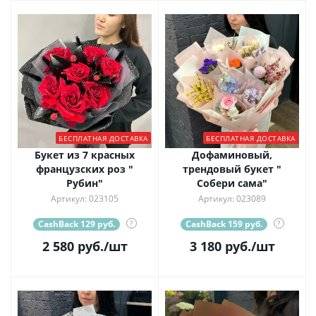
БЕСПЛАТНАЯ ДОСТАВКА
БЕСПЛАТНАЯ ДОСТАВКА
Букет из 7 красных
Дофаминовый,
французских роз "
трендовый букет "
Рубин"
Собери сама"
Артикул: 023105
Артикул: 023089
CashBack 129 руб.
?
CashBack 159 руб.
?
2 580
руб.
/шт
3 180
руб.
/шт