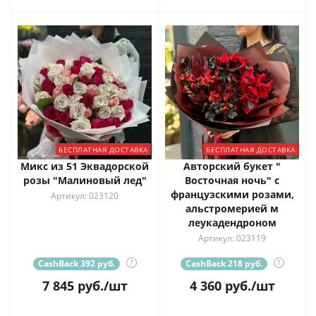
БЕСПЛАТНАЯ ДОСТАВКА
БЕСПЛАТНАЯ ДОСТАВКА
Микс из 51 Эквадорской
Авторский букет "
розы "Малиновый лед"
Восточная ночь" с
французскими розами,
Артикул: 023120
альстромерией м
леукадендроном
Артикул: 023119
CashBack 392 руб.
?
CashBack 218 руб.
?
7 845
руб.
/шт
4 360
руб.
/шт