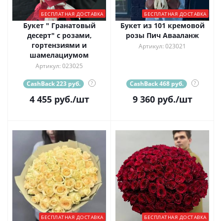
БЕСПЛАТНАЯ ДОСТАВКА
БЕСПЛАТНАЯ ДОСТАВКА
Букет " Гранатовый
Букет из 101 кремовой
десерт" с розами,
розы Пич Авааланж
гортензиями и
Артикул: 023021
шамелациумом
Артикул: 023025
CashBack 223 руб.
?
CashBack 468 руб.
?
4 455
руб.
/шт
9 360
руб.
/шт
БЕСПЛАТНАЯ ДОСТАВКА
БЕСПЛАТНАЯ ДОСТАВКА