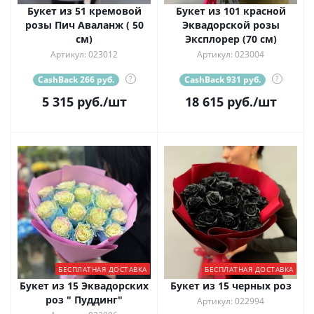
Букет из 51 кремовой
Букет из 101 красной
розы Пич Аваланж ( 50
Эквадорской розы
см)
Эксплорер (70 см)
Артикул: 023012
Артикул: 023004
CashBack 266 руб.
?
CashBack 931 руб.
?
5 315
руб.
/шт
18 615
руб.
/шт
БЕСПЛАТНАЯ ДОСТАВКА
БЕСПЛАТНАЯ ДОСТАВКА
Букет из 15 Эквадорских
Букет из 15 черных роз
роз " Пуддинг"
Артикул: 022994