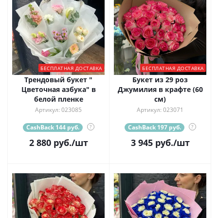
БЕСПЛАТНАЯ ДОСТАВКА
БЕСПЛАТНАЯ ДОСТАВКА
Трендовый букет "
Букет из 29 роз
Цветочная азбука" в
Джумилия в крафте (60
белой пленке
см)
Артикул: 023085
Артикул: 023071
CashBack 144 руб.
?
CashBack 197 руб.
?
2 880
руб.
/шт
3 945
руб.
/шт