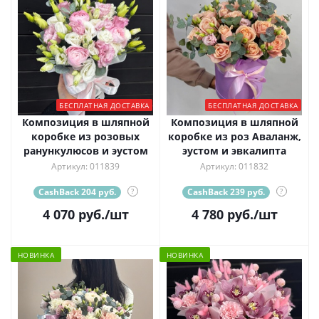
БЕСПЛАТНАЯ ДОСТАВКА
БЕСПЛАТНАЯ ДОСТАВКА
Композиция в шляпной
Композиция в шляпной
коробке из розовых
коробке из роз Аваланж,
ранункулюсов и эустом
эустом и эвкалипта
Артикул: 011839
Артикул: 011832
CashBack 204 руб.
?
CashBack 239 руб.
?
4 070
руб.
/шт
4 780
руб.
/шт
НОВИНКА
НОВИНКА