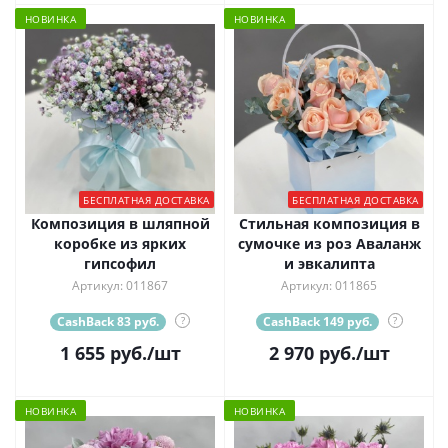
НОВИНКА
НОВИНКА
БЕСПЛАТНАЯ ДОСТАВКА
БЕСПЛАТНАЯ ДОСТАВКА
Композиция в шляпной
Стильная композиция в
коробке из ярких
сумочке из роз Аваланж
гипсофил
и эвкалипта
Артикул: 011867
Артикул: 011865
CashBack 83 руб.
?
CashBack 149 руб.
?
1 655
руб.
/шт
2 970
руб.
/шт
НОВИНКА
НОВИНКА