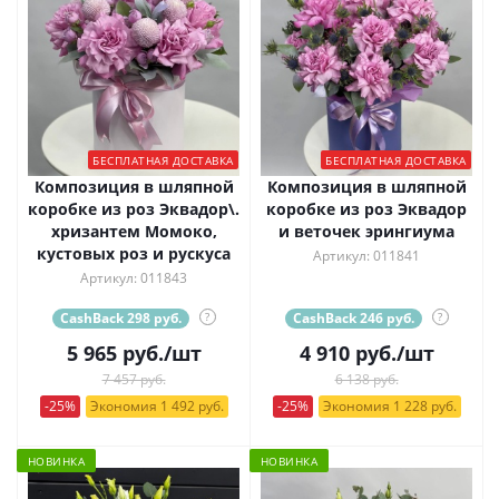
БЕСПЛАТНАЯ ДОСТАВКА
БЕСПЛАТНАЯ ДОСТАВКА
Композиция в шляпной
Композиция в шляпной
коробке из роз Эквадор\.
коробке из роз Эквадор
хризантем Момоко,
и веточек эрингиума
кустовых роз и рускуса
Артикул: 011841
Артикул: 011843
CashBack 298 руб.
?
CashBack 246 руб.
?
5 965
руб.
/шт
4 910
руб.
/шт
7 457 руб.
6 138 руб.
-25%
Экономия 1 492 руб.
-25%
Экономия 1 228 руб.
НОВИНКА
НОВИНКА