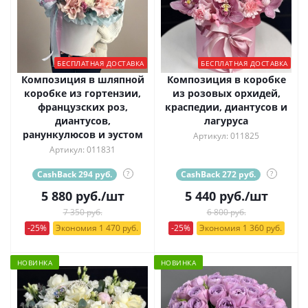
БЕСПЛАТНАЯ ДОСТАВКА
БЕСПЛАТНАЯ ДОСТАВКА
Композиция в шляпной
Композиция в коробке
коробке из гортензии,
из розовых орхидей,
французских роз,
краспедии, диантусов и
диантусов,
лагуруса
ранункулюсов и эустом
Артикул: 011825
Артикул: 011831
CashBack 294 руб.
?
CashBack 272 руб.
?
5 880
руб.
/шт
5 440
руб.
/шт
7 350 руб.
6 800 руб.
-25%
Экономия 1 470 руб.
-25%
Экономия 1 360 руб.
НОВИНКА
НОВИНКА