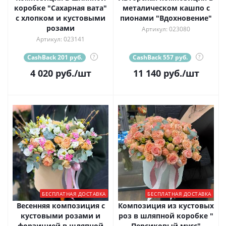
коробке "Сахарная вата"
металическом кашпо с
с хлопком и кустовыми
пионами "Вдохновение"
розами
Артикул: 023080
Артикул: 023141
CashBack 201 руб.
?
CashBack 557 руб.
?
4 020
руб.
/шт
11 140
руб.
/шт
БЕСПЛАТНАЯ ДОСТАВКА
БЕСПЛАТНАЯ ДОСТАВКА
Весенняя композиция с
Композиция из кустовых
кустовыми розами и
роз в шляпной коробке "
форзицией в шляпной
Персиковый мусс"