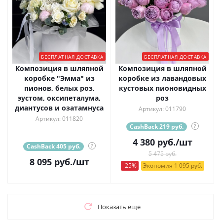
БЕСПЛАТНАЯ ДОСТАВКА
БЕСПЛАТНАЯ ДОСТАВКА
Композиция в шляпной
Композиция в шляпной
коробке "Эмма" из
коробке из лавандовых
пионов, белых роз,
кустовых пионовидных
эустом, оксипеталума,
роз
диантусов и озатамнуса
Артикул: 011790
Артикул: 011820
CashBack 219 руб.
?
4 380
руб.
/шт
CashBack 405 руб.
?
5 475 руб.
8 095
руб.
/шт
-25%
Экономия 1 095 руб.
Показать еще