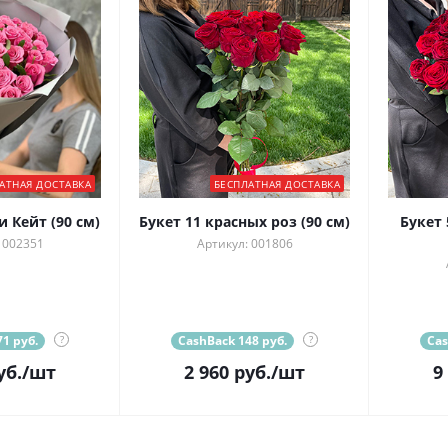
АТНАЯ ДОСТАВКА
БЕСПЛАТНАЯ ДОСТАВКА
и Кейт (90 см)
Букет 11 красных роз (90 см)
Букет 
 002351
Артикул: 001806
1 руб.
?
CashBack 148 руб.
?
Cas
уб.
/шт
2 960
руб.
/шт
9