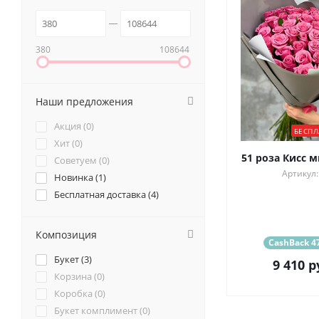
380
108644
Наши предложения
Акция (
0
)
БЕСПЛ
Хит (
0
)
51 роза Кисс м
Советуем (
0
)
Артикул:
Новинка (
1
)
Бесплатная доставка (
4
)
Композиция
CashBack 47
Букет (
3
)
9 410
р
Корзина (
0
)
Коробка (
0
)
Букет комплимент (
0
)