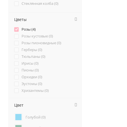
Стеклянная колба (
0
)
Цветы
Розы (
4
)
Розы кустовые (
0
)
Розы пионовидные (
0
)
Герберы (
0
)
Тюльпаны (
0
)
Ирисы (
0
)
Пионы (
0
)
Орхидеи (
0
)
Эустомы (
0
)
Хризантемы (
0
)
Ромашки (
0
)
Ранункулюсы (
0
)
Цвет
Альстромерии (
0
)
Голубой (
0
)
Гортензии (
0
)
Лилии (
0
)