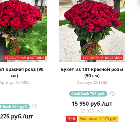
БЕСПЛАТНАЯ ДОСТАВКА
БЕСПЛАТНАЯ ДОСТАВКА
51 красная роза (90
Букет из 101 красной розы
см)
(90 см)
Артикул: 001803
Артикул: 001802
CashBack 798 руб.
?
15 950
руб.
/шт
hBack 464 руб.
?
23 925 руб.
 275
руб.
/шт
-50%
Экономия 7 975 руб.