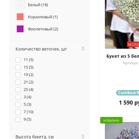
Белый (
18
)
Коралловый (
1
)
Фиолетовый (
2
)
Разноцветный (
24
)
БЕСПЛ
Количество веточек, шт
Радужный (
2
)
Букет из 5 бе
11 (
5
)
Артикул:
15 (
5
)
19 (
2
)
21 (
2
)
25 (
4
)
CashBack 8
3 (
4
)
1 590
р
5 (
3
)
7 (
10
)
9 (
5
)
НОВИНКА
Высота букета, см