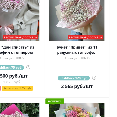
БЕСПЛАТНАЯ ДОСТАВКА
БЕСПЛАТНАЯ ДОСТАВКА
 "Дай списать" из
Букет "Привет" из 11
офил с топпером
радужных гипсофил
Артикул: 010877
Артикул: 010636
shBack 75 руб.
?
 500
руб.
/шт
CashBack 128 руб.
?
1 875 руб.
2 565
руб.
/шт
Экономия 375 руб.
НОВИНКА