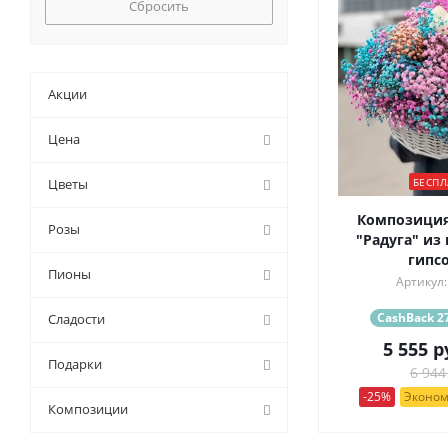
Сбросить
Акции
Цена
БЕСПЛ
Цветы
Композиция
Розы
"Радуга" из
гипс
Пионы
Артикул:
CashBack 27
Сладости
5 555
р
Подарки
6 944
-25%
Эконом
Композиции