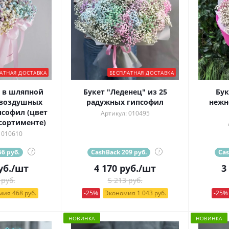
АТНАЯ ДОСТАВКА
БЕСПЛАТНАЯ ДОСТАВКА
 в шляпной
Букет "Леденец" из 25
Бук
 воздушных
радужных гипсофил
нежн
софил (цвет
Артикул: 010495
сортименте)
 010610
6 руб.
?
CashBack 209 руб.
?
Cas
уб.
/шт
4 170
руб.
/шт
3
 руб.
5 213 руб.
ия 468 руб.
-25%
Экономия 1 043 руб.
-25%
НОВИНКА
НОВИНКА