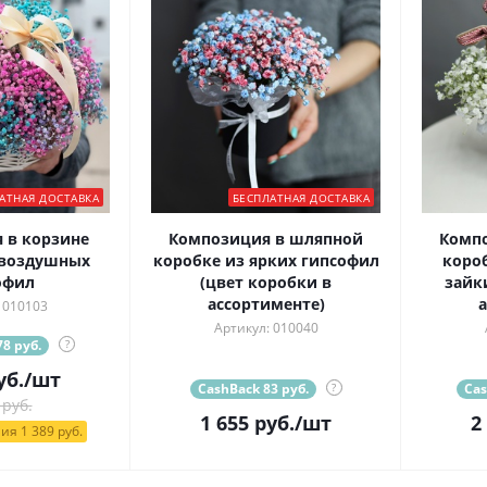
АТНАЯ ДОСТАВКА
БЕСПЛАТНАЯ ДОСТАВКА
 в корзине
Композиция в шляпной
Комп
 воздушных
коробке из ярких гипсофил
короб
офил
(цвет коробки в
зайк
ассортименте)
а
 010103
Артикул: 010040
8 руб.
?
уб.
/шт
CashBack 83 руб.
?
Cas
 руб.
1 655
руб.
/шт
2
ия 1 389 руб.