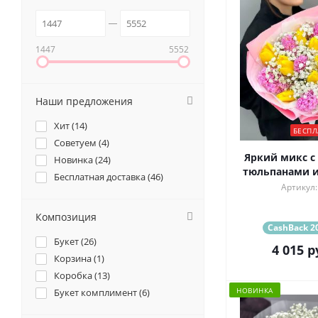
1447
5552
Наши предложения
Хит (
14
)
БЕСПЛ
Советуем (
4
)
Яркий микс с
Новинка (
24
)
тюльпанами и
Бесплатная доставка (
46
)
Артикул:
Композиция
CashBack 20
Букет (
26
)
4 015
р
Корзина (
1
)
Коробка (
13
)
НОВИНКА
Букет комплимент (
6
)