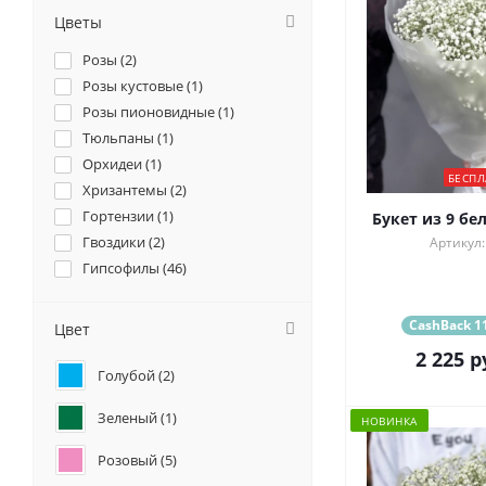
Цветы
Розы (
2
)
Розы кустовые (
1
)
Розы пионовидные (
1
)
Тюльпаны (
1
)
Орхидеи (
1
)
БЕСПЛ
Хризантемы (
2
)
Гортензии (
1
)
Букет из 9 бе
Гвоздики (
2
)
Артикул:
Гипсофилы (
46
)
CashBack 11
Цвет
2 225
р
Голубой (
2
)
Зеленый (
1
)
НОВИНКА
Розовый (
5
)