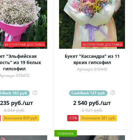
БЕСПЛАТНАЯ ДОСТАВКА
БЕСПЛАТНАЯ ДОСТАВКА
ет "Эльфийская
Букет "Кассандра" из 11
ость" из 19 белых
ярких гипсофил
гипсофил
Артикул: 010449
Артикул: 010472
hBack 162 руб.
?
CashBack 127 руб.
?
 235
руб.
/шт
2 540
руб.
/шт
4 044 руб.
2 921 руб.
Экономия 809 руб.
-15%
Экономия 381 руб.
НОВИНКА