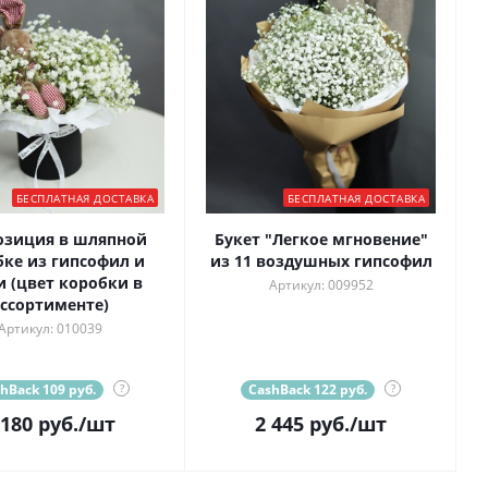
БЕСПЛАТНАЯ ДОСТАВКА
БЕСПЛАТНАЯ ДОСТАВКА
озиция в шляпной
Букет "Легкое мгновение"
ке из гипсофил и
из 11 воздушных гипсофил
и (цвет коробки в
Артикул: 009952
ссортименте)
Артикул: 010039
hBack 109 руб.
?
CashBack 122 руб.
?
 180
руб.
/шт
2 445
руб.
/шт