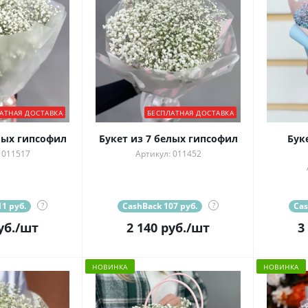
АТНАЯ ДОСТАВКА
БЕСПЛАТНАЯ ДОСТАВКА
лых гипсофил
Букет из 7 белых гипсофил
Бук
 011517
Артикул: 011452
1 руб.
?
CashBack 107 руб.
?
Cas
уб.
/шт
2 140
руб.
/шт
3
НОВИНКА
НОВИНКА