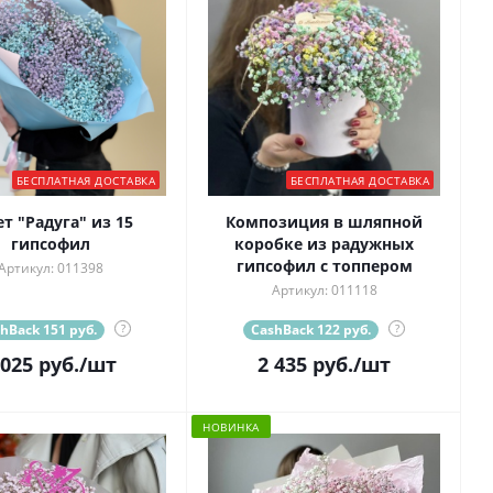
БЕСПЛАТНАЯ ДОСТАВКА
БЕСПЛАТНАЯ ДОСТАВКА
ет "Радуга" из 15
Композиция в шляпной
гипсофил
коробке из радужных
гипсофил с топпером
Артикул: 011398
Артикул: 011118
hBack 151 руб.
?
CashBack 122 руб.
?
 025
руб.
/шт
2 435
руб.
/шт
НОВИНКА