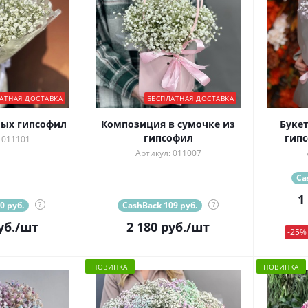
АТНАЯ ДОСТАВКА
БЕСПЛАТНАЯ ДОСТАВКА
лых гипсофил
Композиция в сумочке из
Букет
гипсофил
гипс
 011101
Артикул: 011007
Ca
1
0 руб.
?
CashBack 109 руб.
?
уб.
/шт
2 180
руб.
/шт
-25%
НОВИНКА
НОВИНКА