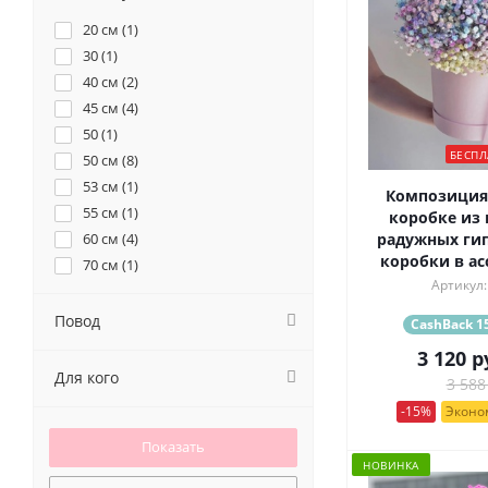
20 см (
1
)
30 (
1
)
40 см (
2
)
45 см (
4
)
50 (
1
)
БЕСПЛ
50 см (
8
)
53 см (
1
)
Композиция
55 см (
1
)
коробке из
60 см (
4
)
радужных гип
коробки в ас
70 см (
1
)
Артикул:
Повод
CashBack 15
3 120
р
Для кого
3 588
-15%
Эконом
НОВИНКА