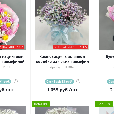
АТНАЯ ДОСТАВКА
БЕСПЛАТНАЯ ДОСТАВКА
 гиацинтами,
Композиция в шляпной
Бук
 гипсофилой
коробке из ярких гипсофил
 011950
Артикул: 011867
1 руб.
?
CashBack 83 руб.
?
Cas
уб.
/шт
1 655
руб.
/шт
2
НОВИНКА
НОВИНКА