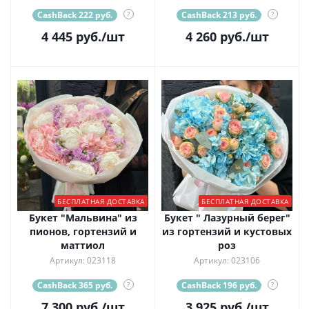
CashBack 222 руб.
?
CashBack 213 руб.
?
4 445
руб.
/шт
4 260
руб.
/шт
БЕСПЛАТНАЯ ДОСТАВКА
БЕСПЛАТНАЯ ДОСТАВКА
Букет "Мальвина" из
Букет " Лазурный берег"
пионов, гортензий и
из гортензий и кустовых
маттиол
роз
Артикул: 023118
Артикул: 023106
CashBack 365 руб.
?
CashBack 196 руб.
?
7 300
руб.
/шт
3 925
руб.
/шт