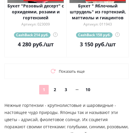
Букет "Розовый десерт" с
Букет " Яблочный
орхидеями, розами и
штрудель" из гортензий,
гортензией
маттиолы и гиацинтов
Артикул: 023009
Артикул: 011943
CashBack 214 руб.
?
CashBack 158 руб.
?
4 280
руб.
/шт
3 150
руб.
/шт
Показать еще
1
2
3
10
Нежные гортензии - крупнолистовые и шаровидные -
настоящее чудо природы. Японцы так и называют эти
цветы - адзисай, фиолетовое солнце. Их соцветия
поражают своими оттенками: голубыми, синими, розовыми,