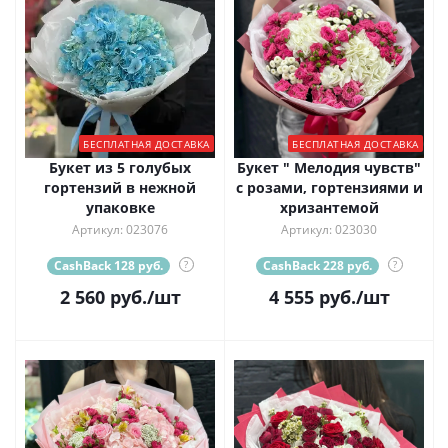
БЕСПЛАТНАЯ ДОСТАВКА
БЕСПЛАТНАЯ ДОСТАВКА
Букет из 5 голубых
Букет " Мелодия чувств"
гортензий в нежной
с розами, гортензиями и
упаковке
хризантемой
Артикул: 023076
Артикул: 023030
CashBack 128 руб.
?
CashBack 228 руб.
?
2 560
руб.
/шт
4 555
руб.
/шт