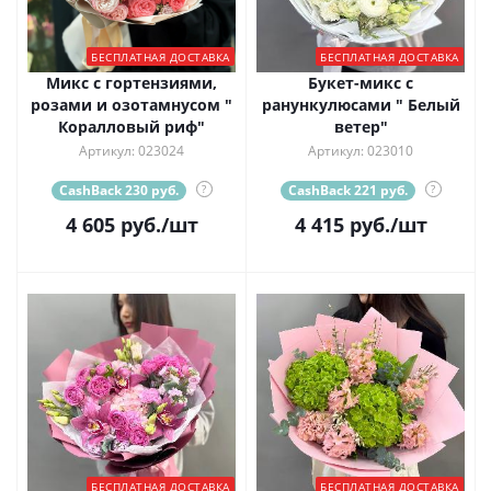
БЕСПЛАТНАЯ ДОСТАВКА
БЕСПЛАТНАЯ ДОСТАВКА
Микс с гортензиями,
Букет-микс с
розами и озотамнусом "
ранункулюсами " Белый
Коралловый риф"
ветер"
Артикул: 023024
Артикул: 023010
CashBack 230 руб.
?
CashBack 221 руб.
?
4 605
руб.
/шт
4 415
руб.
/шт
БЕСПЛАТНАЯ ДОСТАВКА
БЕСПЛАТНАЯ ДОСТАВКА