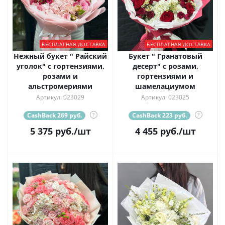
БЕСПЛАТНАЯ ДОСТАВКА
БЕСПЛАТНАЯ ДОСТАВКА
Нежный букет " Райский
Букет " Гранатовый
уголок" с гортензиями,
десерт" с розами,
розами и
гортензиями и
альстромериями
шамелациумом
Артикул: 023029
Артикул: 023025
CashBack 269 руб.
?
CashBack 223 руб.
?
5 375
руб.
/шт
4 455
руб.
/шт