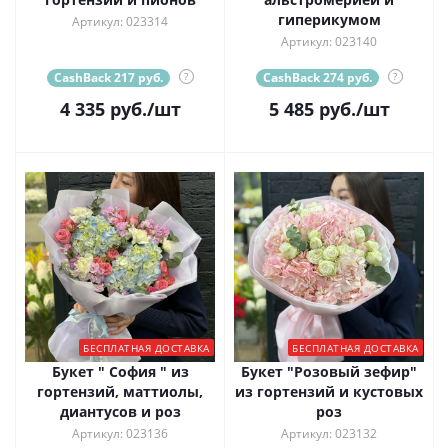
гиперикумом
Артикул: 023314
Артикул: 023140
CashBack 217 руб.
?
CashBack 274 руб.
?
4 335
руб.
/шт
5 485
руб.
/шт
БЕСПЛАТНАЯ ДОСТАВКА
БЕСПЛАТНАЯ ДОСТАВКА
Букет " София " из
Букет "Розовый зефир"
гортензий, маттиолы,
из гортензий и кустовых
диантусов и роз
роз
Артикул: 023136
Артикул: 023132