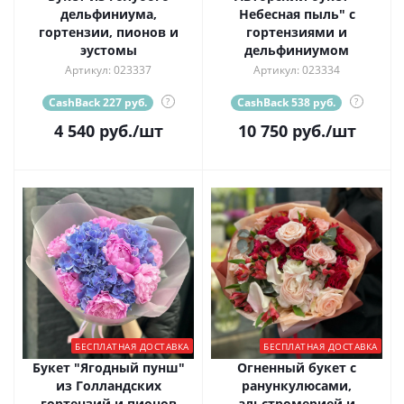
дельфиниума,
Небесная пыль" с
гортензии, пионов и
гортензиями и
эустомы
дельфиниумом
Артикул: 023337
Артикул: 023334
CashBack 227 руб.
?
CashBack 538 руб.
?
4 540
руб.
/шт
10 750
руб.
/шт
БЕСПЛАТНАЯ ДОСТАВКА
БЕСПЛАТНАЯ ДОСТАВКА
Букет "Ягодный пунш"
Огненный букет с
из Голландских
ранункулюсами,
гортензий и пионов
альстромерией и