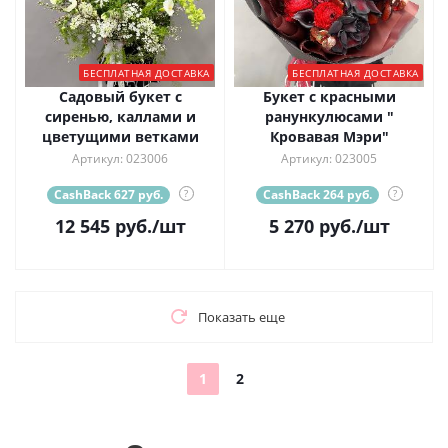
БЕСПЛАТНАЯ ДОСТАВКА
БЕСПЛАТНАЯ ДОСТАВКА
Садовый букет с
Букет с красными
сиренью, каллами и
ранункулюсами "
цветущими ветками
Кровавая Мэри"
Артикул: 023006
Артикул: 023005
CashBack 627 руб.
?
CashBack 264 руб.
?
12 545
руб.
/шт
5 270
руб.
/шт
Показать еще
1
2