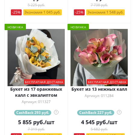
5 225 руб.
7 738 руб.
-25%
Экономия 1 045 руб.
-25%
Экономия 1 548 руб.
НОВИНКА
НОВИНКА
БЕСПЛАТНАЯ ДОСТАВКА
БЕСПЛАТНАЯ ДОСТАВКА
Букет из 17 оранжевых
Букет из 13 нежных калл
калл с эвкалиптом
Артикул: 011284
Артикул: 011327
CashBack 293 руб.
?
CashBack 227 руб.
?
5 855
руб.
/шт
4 545
руб.
/шт
7 319 руб.
5 682 руб.