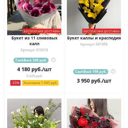
БЕСПЛАТНАЯ ДОСТАВКА
БЕСПЛАТНАЯ ДОСТАВКА
Букет из 11 сливовых
Букет каллы и краспедия
калл
Артикул: 001856
Артикул: 010416
CashBack 209 руб.
?
4 180
руб.
/шт
CashBack 198 руб.
?
5 225 руб.
3 950
руб.
/шт
-25%
Экономия 1 045 руб.