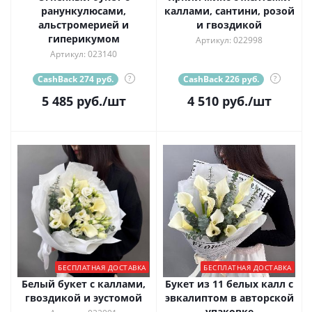
ранункулюсами,
каллами, сантини, розой
альстромерией и
и гвоздикой
гиперикумом
Артикул: 022998
Артикул: 023140
CashBack 274 руб.
?
CashBack 226 руб.
?
5 485
руб.
/шт
4 510
руб.
/шт
БЕСПЛАТНАЯ ДОСТАВКА
БЕСПЛАТНАЯ ДОСТАВКА
Белый букет с каллами,
Букет из 11 белых калл с
гвоздикой и эустомой
эвкалиптом в авторской
упаковке