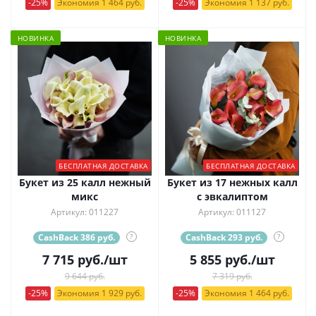
-25%
Экономия 1 464 руб.
-25%
Экономия 1 137 руб.
НОВИНКА
НОВИНКА
БЕСПЛАТНАЯ ДОСТАВКА
БЕСПЛАТНАЯ ДОСТАВКА
Букет из 25 калл нежный
Букет из 17 нежных калл
микс
с эвкалиптом
Артикул: 011227
Артикул: 011127
CashBack 386 руб.
?
CashBack 293 руб.
?
7 715
руб.
/шт
5 855
руб.
/шт
9 644 руб.
7 319 руб.
-25%
Экономия 1 929 руб.
-25%
Экономия 1 464 руб.