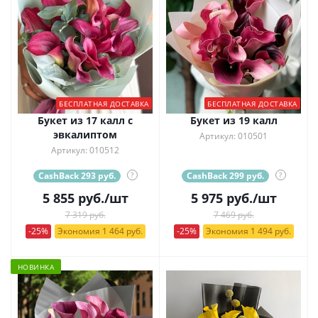
БЕСПЛАТНАЯ ДОСТАВКА
БЕСПЛАТНАЯ ДОСТАВКА
Букет из 17 калл с
Букет из 19 калл
эвкалиптом
Артикул: 010501
Артикул: 010512
CashBack 293 руб.
?
CashBack 299 руб.
?
5 855
руб.
/шт
5 975
руб.
/шт
7 319 руб.
7 469 руб.
-25%
Экономия 1 464 руб.
-25%
Экономия 1 494 руб.
НОВИНКА