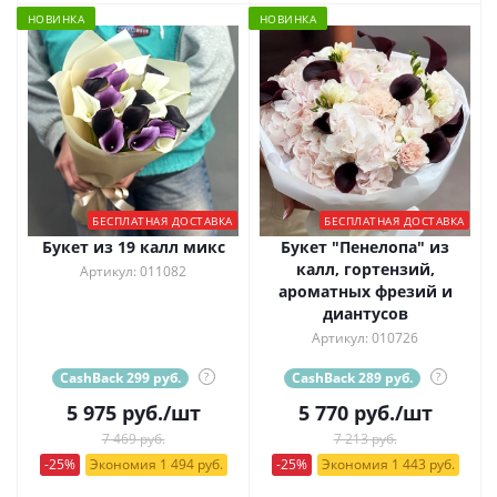
НОВИНКА
НОВИНКА
БЕСПЛАТНАЯ ДОСТАВКА
БЕСПЛАТНАЯ ДОСТАВКА
Букет из 19 калл микс
Букет "Пенелопа" из
калл, гортензий,
Артикул: 011082
ароматных фрезий и
диантусов
Артикул: 010726
CashBack 299 руб.
?
CashBack 289 руб.
?
5 975
руб.
/шт
5 770
руб.
/шт
7 469 руб.
7 213 руб.
-25%
Экономия 1 494 руб.
-25%
Экономия 1 443 руб.