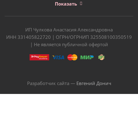
Показать
ИП Чулкова Анастасия Александровна
ИНН 331405822720 | ОГРН/ОГРНИП 325508100350519
| Не является публичной офертой
Разработчик сайта —
Евгений Донич