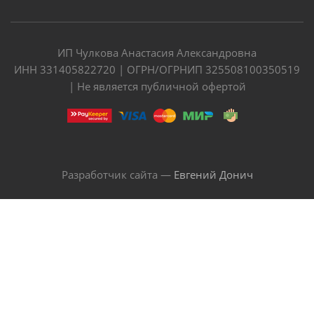
ИП Чулкова Анастасия Александровна
ИНН 331405822720 | ОГРН/ОГРНИП 325508100350519
| Не является публичной офертой
Разработчик сайта —
Евгений Донич