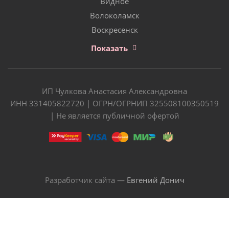
Видное
Волоколамск
Воскресенск
Показать
ИП Чулкова Анастасия Александровна
ИНН 331405822720 | ОГРН/ОГРНИП 325508100350519
| Не является публичной офертой
Разработчик сайта —
Евгений Донич