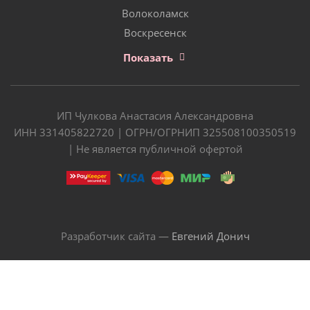
Волоколамск
Воскресенск
Показать
ИП Чулкова Анастасия Александровна
ИНН 331405822720 | ОГРН/ОГРНИП 325508100350519
| Не является публичной офертой
Разработчик сайта —
Евгений Донич