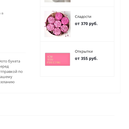
 в
Сладости
от 370 руб.
Открытки
от 355 руб.
ото букета
перед
отправкой по
вашему
желанию