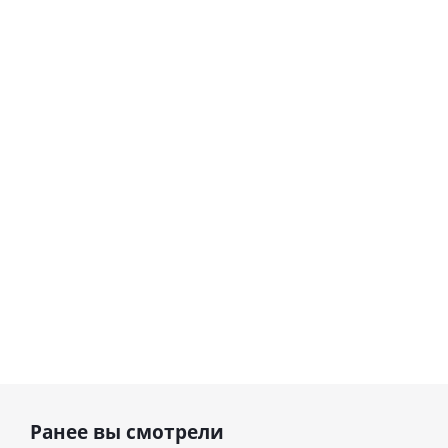
Шар
Шар круг
гелиевый
С днем
цифра 8
рождения
Сердце розовое
(40х102
"зайка"
фольгированный
см)
шар с гелием (45
см)
1 330
900
руб.
895
руб.
руб.
Ранее вы смотрели