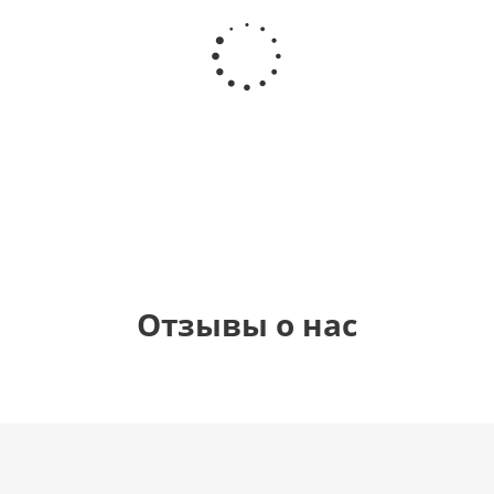
Шар
Шар,
Шар
Шар
круг, Это
Любимой
гелиевый
гелиевый
девочка!
маме
цифра 4
цифра 1
(40х102
(40х102
см)
см)
1 330
1 330
900
900
руб.
руб.
руб.
руб.
Отзывы о нас