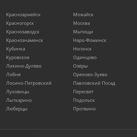
Красноармейск
Можайск
Красногорск
Москва
Краснозаводск
Мытищи
Краснознаменск
Наро-Фоминск
Кубинка
Ногинск
Куровское
Одинцово
Ликино-Дулёво
Озёры
Лобня
Орехово-Зуево
Лосино-Петровский
Павловский Посад
Луховицы
Пересвет
Лыткарино
Подольск
Люберцы
Протвино