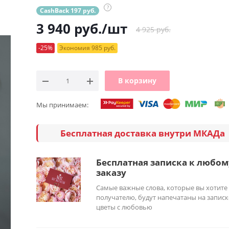
?
CashBack 197 руб.
3 940
руб.
/шт
4 925 руб.
-25%
Экономия 985 руб.
В корзину
Мы принимаем:
Бесплатная доставка внутри МКАДа
Бесплатная записка к любом
заказу
Самые важные слова, которые вы хотите
получателю, будут напечатаны на записк
цветы с любовью