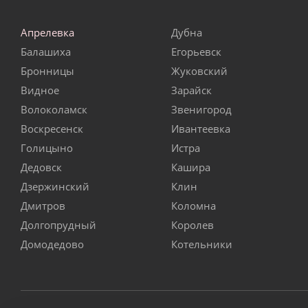
Апрелевка
Дубна
Балашиха
Егорьевск
Бронницы
Жуковский
Видное
Зарайск
Волоколамск
Звенигород
Воскресенск
Ивантеевка
Голицыно
Истра
Дедовск
Кашира
Дзержинский
Клин
Дмитров
Коломна
Долгопрудный
Королев
Домодедово
Котельники