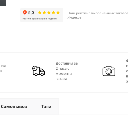
Наш рейтинг выполненных заказов
Яндексе
Ф
Доставим за
ная
2 часа с
 к
момента
заказа
Самовывоз
Тэги