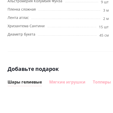
Альстромерия Колумбия Фунза
9 шт
Пленка сложная
3 м
Лента атлас
2 м
Хризантема Сантини
15 шт
Диаметр букета
45 см
Добавьте подарок
Шары гелиевые
Мягкие игрушки
Топперы