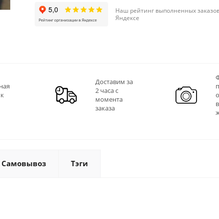
Наш рейтинг выполненных заказов
Яндексе
Ф
Доставим за
ная
2 часа с
 к
момента
заказа
Самовывоз
Тэги