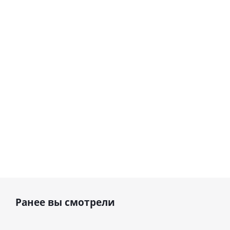
цифра 8
цифра 4
Сердце розовое
(40х102
(40х102
фольгированный
см)
см)
шар с гелием (45
см)
1 330
1 330
руб.
895
руб.
руб.
Ранее вы смотрели