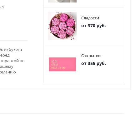
 в
Сладости
от 370 руб.
ото букета
перед
Открытки
отправкой по
от 355 руб.
вашему
желанию