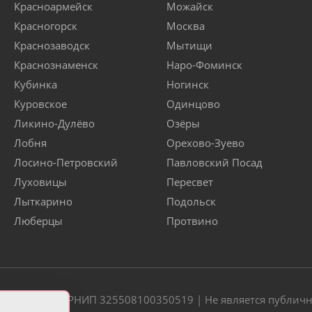
Красноармейск
Можайск
Красногорск
Москва
Краснозаводск
Мытищи
Краснознаменск
Наро-Фоминск
Кубинка
Ногинск
Куровское
Одинцово
Ликино-Дулёво
Озёры
Лобня
Орехово-Зуево
Лосино-Петровский
Павловский Посад
Луховицы
Пересвет
Лыткарино
Подольск
Люберцы
Протвино
20 | ОГРН/ОГРНИП 325508100350519 | Не является публич