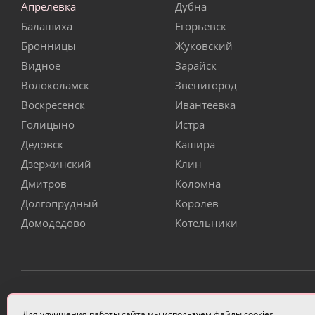
Апрелевка
Дубна
Балашиха
Егорьевск
Бронницы
Жуковский
Видное
Зарайск
Волоколамск
Звенигород
Воскресенск
Ивантеевка
Голицыно
Истра
Дедовск
Кашира
Дзержинский
Клин
Дмитров
Коломна
Долгопрудный
Королев
Домодедово
Котельники
ИП Чулкова Анастасия Александровна ИНН 3314058227
Для улучшения работы сайта мы используем файлы cookies.