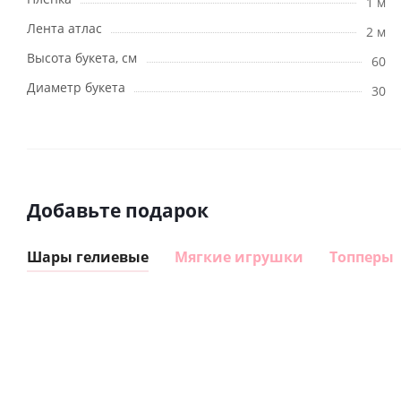
1 м
Лента атлас
2 м
Высота букета, см
60
Диаметр букета
30
Добавьте подарок
Шары гелиевые
Мягкие игрушки
Топперы
Шар
Шар
гелиевый
гелиевый