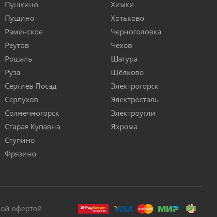
Пушкино
Химки
Пущино
Хотьково
Раменское
Черноголовка
Реутов
Чехов
Рошаль
Шатура
Руза
Щёлково
Сергиев Посад
Электрогорск
Серпухов
Электросталь
Солнечногорск
Электроугли
Старая Купавна
Яхрома
Ступино
Фрязино
ной офертой