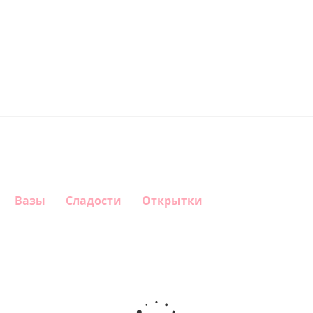
Вазы
Сладости
Открытки
Шар круг
Шар
Шар
Самая
гелиевый
Шар круг